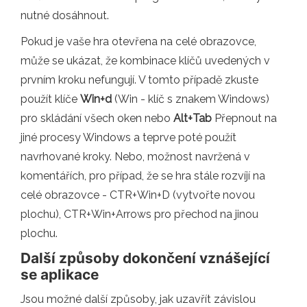
nutné dosáhnout.
Pokud je vaše hra otevřena na celé obrazovce,
může se ukázat, že kombinace klíčů uvedených v
prvním kroku nefungují. V tomto případě zkuste
použít klíče
Win+d
(Win - klíč s znakem Windows)
pro skládání všech oken nebo
Alt+Tab
Přepnout na
jiné procesy Windows a teprve poté použít
navrhované kroky. Nebo, možnost navržená v
komentářích, pro případ, že se hra stále rozvíjí na
celé obrazovce - CTR+Win+D (vytvořte novou
plochu), CTR+Win+Arrows pro přechod na jinou
plochu.
Další způsoby dokončení vznášející
se aplikace
Jsou možné další způsoby, jak uzavřít závislou