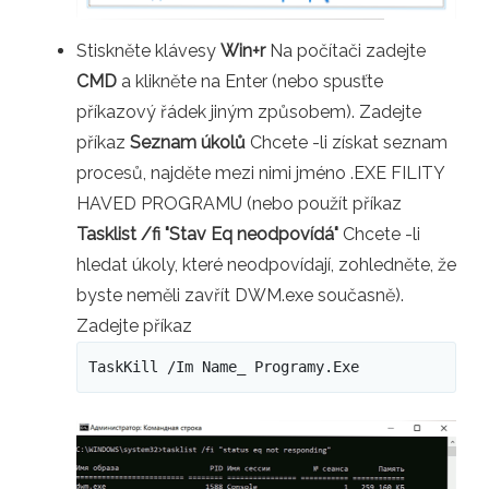
Stiskněte klávesy
Win+r
Na počítači zadejte
CMD
a klikněte na Enter (nebo spusťte
příkazový řádek jiným způsobem). Zadejte
příkaz
Seznam úkolů
Chcete -li získat seznam
procesů, najděte mezi nimi jméno .EXE FILITY
HAVED PROGRAMU (nebo použít příkaz
Tasklist /fi "Stav Eq neodpovídá"
Chcete -li
hledat úkoly, které neodpovídají, zohledněte, že
byste neměli zavřít DWM.exe současně).
Zadejte příkaz
TaskKill /Im Name_ Programy.Exe