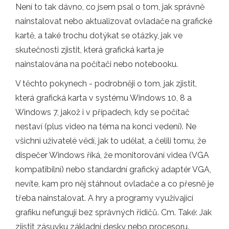
Není to tak dávno, co jsem psal o tom, jak správně
nainstalovat nebo aktualizovat ovladače na grafické
kartě, a také trochu dotýkat se otázky, jak ve
skutečnosti zjistit, která grafická karta je
nainstalována na počítači nebo notebooku.
V těchto pokynech - podrobněji o tom, jak zjistit,
která grafická karta v systému Windows 10, 8 a
Windows 7, jakož i v případech, kdy se počítač
nestaví (plus video na téma na konci vedení). Ne
všichni uživatelé vědí, jak to udělat, a čelili tomu, že
dispečer Windows říká, že monitorování videa (VGA
kompatibilní) nebo standardní grafický adaptér VGA,
nevíte, kam pro něj stáhnout ovladače a co přesně je
třeba nainstalovat. A hry a programy využívající
grafiku nefungují bez správných řidičů. Cm. Také: Jak
zjistit zásuvku základní desky nebo procesoru.