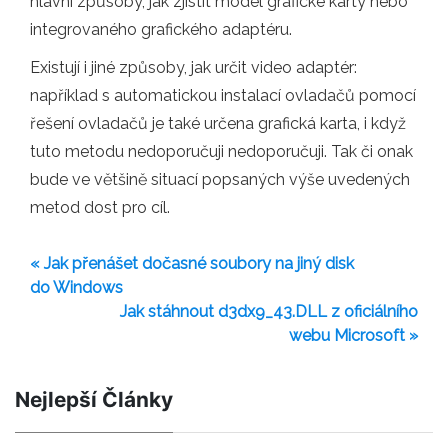
hlavní způsoby, jak zjistit model grafické karty nebo
integrovaného grafického adaptéru.
Existují i ​​jiné způsoby, jak určit video adaptér:
například s automatickou instalací ovladačů pomocí
řešení ovladačů je také určena grafická karta, i když
tuto metodu nedoporučuji nedoporučuji. Tak či onak
bude ve většině situací popsaných výše uvedených
metod dost pro cíl.
« Jak přenášet dočasné soubory na jiný disk
do Windows
Jak stáhnout d3dx9_43.DLL z oficiálního
webu Microsoft »
Nejlepší Články