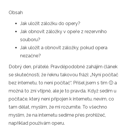
Obsah
Jak uložit záložku do opery?
Jak obnovit záložky v opeře z rezervního
souboru?
Jak uložit a obnovit záložky, pokud opera
nezačne?
Dobrý den, přátelé. Pravděpodobně zahájím článek
se skutečností, že řeknu takovou frázi: „Nyní počítač
bez internetu, to není počítač“. Přišel jsem s tím 🙂 a
možná to zní vtipně, ale je to pravda. Když sedím u
počítače, který není připojen k internetu, nevím, co
tam dělat, myslím, že mi rozumíte. To všechno
myslím, že na internetu sedíme přes prohlížeč,
například používám operu.