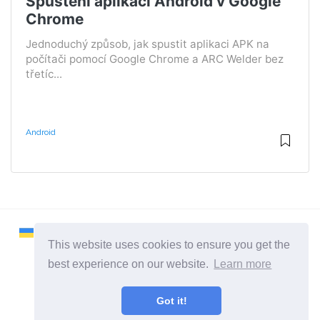
Spuštění aplikací Android v Google
Chrome
Jednoduchý způsob, jak spustit aplikaci APK na
počítači pomocí Google Chrome a ARC Welder bez
třetíc...
Android
This website uses cookies to ensure you get the
best experience on our website.
Learn more
2026 ©
Remontcompa
Got it!
Všechny kategorie