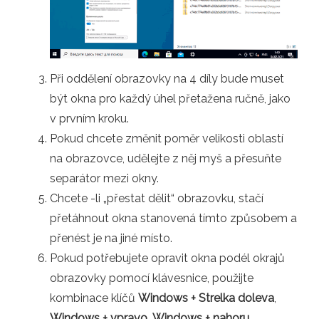
Při oddělení obrazovky na 4 díly bude muset
být okna pro každý úhel přetažena ručně, jako
v prvním kroku.
Pokud chcete změnit poměr velikosti oblastí
na obrazovce, udělejte z něj myš a přesuňte
separátor mezi okny.
Chcete -li „přestat dělit“ obrazovku, stačí
přetáhnout okna stanovená tímto způsobem a
přenést je na jiné místo.
Pokud potřebujete opravit okna podél okrajů
obrazovky pomocí klávesnice, použijte
kombinace klíčů
Windows + Strelka doleva
,
Windows + vpravo
,
Windows + nahoru
,