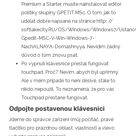
Premium a Starter, musíte nainstalovat editor
politiky skupiny GPETIT.MSc. O tom, jak to
udělat dobře napsané na stránce http: //
softlakecity.RU/OS/Windows/Windows7/Ustano
Gpedit-MSC-V-Win-Windows-7-
NachALNAYA-Domashnyya. Nevidím žádný
důvod o tom znovu psát.
Po vypnutí klávesnice přestal fungovat
touchpad. Proč? Nevím, abych byl upřímný.
Ale v mém případě to není děsivé, stále to
nikdo nepoužil. To neznamená, že pro vás
Touchpad přestane fungovat.
Odpojte postavenou klávesnici
Jdeme do správce zařízení (můj počítač, pravé
tlačítko pro prázdnou oblast, vlastnosti a vlevo