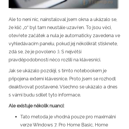
Ale to není nic, nainstaloval jsem okna a ukázalo se,
že klíč „0“ byl tam neustále uzavřen. To jsou věci,
otevřete začátek a nula je automaticky zavedena ve
vyhledávacím panelu, pokud jej několikrát stisknete,
zdá se, že je povoleno :). S největší
pravděpodobností něco rozlili na klávesnici.
Jak se ukázalo později, s tímto notebookem je
připojena externí klávesnice. Proto jsem se rozhodl
deaktivovat postavené. Všechno se ukázalo a dnes
s vámi budu sdílet tyto informace.
Ale existuje několik nuancí:
Tato metoda je vhodná pouze pro maximální
verze Windows 7. Pro Home Basic, Home