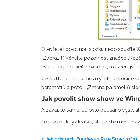
Otevřete libovolnou složku nebo spusťte Wi
„Zobrazit“. Věnujte pozornost značce „Rozš
všude na počítači), pokud ne, rozšíření jsou
Jak vidíte, jednoduché a rychlé. Z vodiče v
parametrů a poté - „Změna parametrů slož
Jak povolit show show ve Win
A závěr, to samé, co bylo popsáno výše, a
To je vše: i když krátké, ale podle mého náz
« Jak odstranit Funday24.Ru a SmartInf.ru