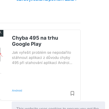
Chyba 495 na trhu
Google Play
Jak vyřešit problém se nepodařilo
stáhnout aplikaci z důvodu chyby
495 při stahování aplikací Androi...
Android
This website uses cookies to ensure you get the