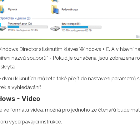
ndows Director stisknutím kláves Windows + E. A v hlavní nab
íření názvů souborů“ - Pokud je označena, jsou zobrazena rozš
 skrytá.
e dvou kliknutích můžete také přejít do nastavení parametrů slo
ek a vyhledávání“.
dows - Video
le ve formátu videa, možná pro jednoho ze čtenářů bude mate
oru vyčerpávající instrukce.