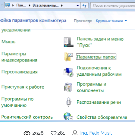
2928
281
Ing. Felix Musil