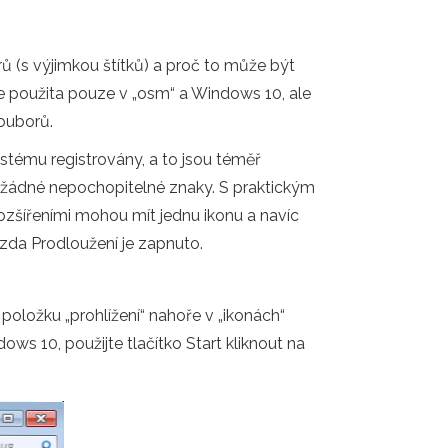
 (s výjimkou štítků) a proč to může být
e použita pouze v „osm“ a Windows 10, ale
souborů.
stému registrovány, a to jsou téměř
jí žádné nepochopitelné znaky. S praktickým
ozšířeními mohou mít jednu ikonu a navíc
, zda Prodloužení je zapnuto.
položku „prohlížení“ nahoře v „ikonách“
ws 10, použijte tlačítko Start kliknout na