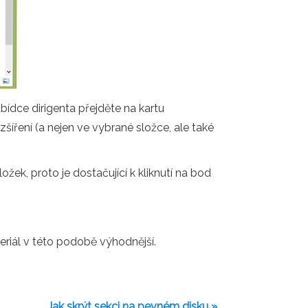
ídce dirigenta přejděte na kartu
íření (a nejen ve vybrané složce, ale také
žek, proto je dostačující k kliknutí na bod
riál v této podobě výhodnější.
Jak skrýt sekci na pevném disku »