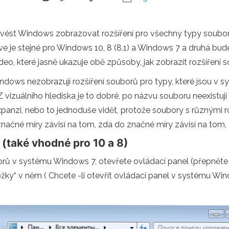
ovést Windows zobrazovat rozšíření pro všechny typy souborů
 je stejné pro Windows 10, 8 (8.1) a Windows 7 a druhá bud
ideo, které jasně ukazuje obě způsoby, jak zobrazit rozšíření 
dows nezobrazují rozšíření souborů pro typy, které jsou v sy
 vizuálního hlediska je to dobré, po názvu souboru neexistu
xpanzi, nebo to jednoduše vidět, protože soubory s různými r
 do značné míry závisí na tom, zda do značné míry závisí na tom
(také vhodné pro 10 a 8)
borů v systému Windows 7, otevřete ovládací panel (přepněte 
žky“ v něm ( Chcete -li otevřít ovládací panel v systému Windo