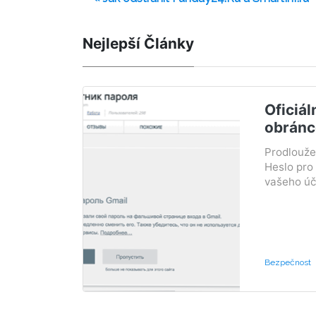
Nejlepší Články
Oficiál
obránc
Prodlouže
Heslo pro 
vašeho účt
Bezpečnost