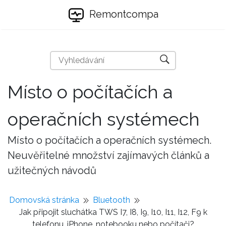
Remontcompa
Místo o počítačích a
operačních systémech
Místo o počítačích a operačních systémech.
Neuvěřitelné množství zajímavých článků a
užitečných návodů
Domovská stránka
Bluetooth
Jak připojit sluchátka TWS I7, I8, I9, I10, I11, I12, F9 k
telefonu, iPhone, notebooku nebo počítači?