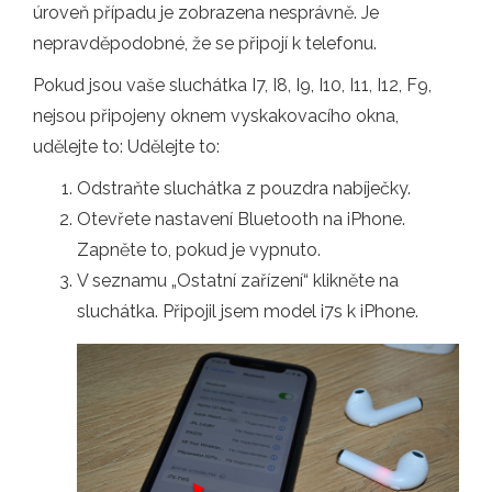
úroveň případu je zobrazena nesprávně. Je
nepravděpodobné, že se připojí k telefonu.
Pokud jsou vaše sluchátka I7, I8, I9, I10, I11, I12, F9,
nejsou připojeny oknem vyskakovacího okna,
udělejte to: Udělejte to:
Odstraňte sluchátka z pouzdra nabíječky.
Otevřete nastavení Bluetooth na iPhone.
Zapněte to, pokud je vypnuto.
V seznamu „Ostatní zařízení“ klikněte na
sluchátka. Připojil jsem model i7s k iPhone.