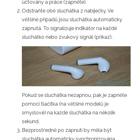
účtovány a práce (zapněte).
Odstraňte obě sluchátka z nabíječky. Ve
většině případů jsou sluchátka automaticky
zapnutá. To signalizuje indikátor na každé
sluchátko nebo zvukový signál (příkaz).
Pokud se sluchátka nezapnou, pak je zapněte
pomocí tlačítka (na většině modelů je
smyslové) na každé sluchátka na několik
sekund.
Bezprostředně po zapnutí by měla být
sluchátka automaticky synchronizována