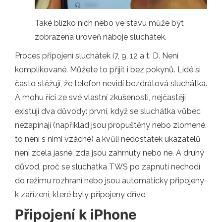
Také blízko nich nebo ve stavu může být
zobrazena úroveň náboje sluchátek.
Proces připojení sluchátek i7, 9, 12 a t. D. Není
komplikované. Můžete to přijít i bez pokynů. Lidé si
často stěžují, že telefon nevidí bezdrátová sluchátka.
A mohu říci ze své vlastní zkušenosti, nejčastěji
existují dva důvody: první, když se sluchátka vůbec
nezapínají (například jsou propuštěny nebo zlomené,
to není s nimi vzácné) a kvůli nedostatek ukazatelů
není zcela jasné, zda jsou zahrnuty nebo ne. A druhý
důvod, proč se sluchátka TWS po zapnutí nechodí
do režimu rozhraní nebo jsou automaticky připojeny
k zařízení, které byly připojeny dříve.
Připojení k iPhone