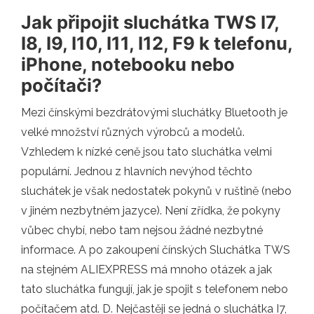
Jak připojit sluchátka TWS I7,
I8, I9, I10, I11, I12, F9 k telefonu,
iPhone, notebooku nebo
počítači?
Mezi čínskými bezdrátovými sluchátky Bluetooth je
velké množství různých výrobců a modelů.
Vzhledem k nízké ceně jsou tato sluchátka velmi
populární. Jednou z hlavních nevýhod těchto
sluchátek je však nedostatek pokynů v ruštině (nebo
v jiném nezbytném jazyce). Není zřídka, že pokyny
vůbec chybí, nebo tam nejsou žádné nezbytné
informace. A po zakoupení čínských Sluchátka TWS
na stejném ALIEXPRESS má mnoho otázek a jak
tato sluchátka fungují, jak je spojit s telefonem nebo
počítačem atd. D. Nejčastěji se jedná o sluchátka I7,