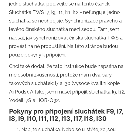
jedno sluchátka, podívejte se na tento článek:
Sluchátka TWS I7, I9, I11, I11, I12 - nefunguje, jedno
sluchátka se nepřipojuje. Synchronizace pravého a
levého čínského sluchátka mezi sebou. Tam jsem
napsal, jak synchronizovat čínská sluchátka TWS a
provést na ně propuštění. Na této stránce budou
pouze pokyny k připojení.
Chci také dodat, že tato instrukce bude napsána na
mé osobní zkušenosti, protože mám dva páry
takových sluchátek: i7 a i30 (vysoce kvalitní kopie
AirPods). A také jsem musel připojit sluchátka I9, I12,
Yodeli I7S a HQB-Q32.
Pokyny pro připojení sluchátek F9, I7,
I8, I9, I10, I11, I12, I13, I17, I18, I30
Nabijte sluchátka. Nebo se ujistěte, že jsou