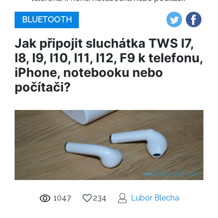
BLUETOOTH
Jak připojit sluchátka TWS I7,
I8, I9, I10, I11, I12, F9 k telefonu,
iPhone, notebooku nebo
počítači?
1047
234
Lubor Blecha