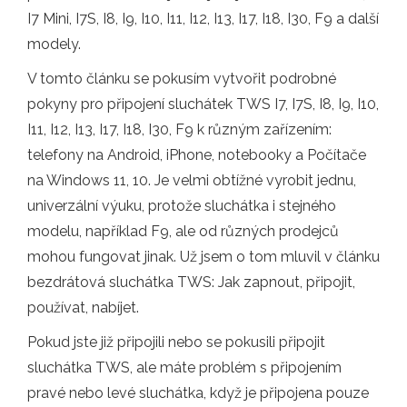
I7 Mini, I7S, I8, I9, I10, I11, I12, I13, I17, I18, I30, F9 a další
modely.
V tomto článku se pokusím vytvořit podrobné
pokyny pro připojení sluchátek TWS I7, I7S, I8, I9, I10,
I11, I12, I13, I17, I18, I30, F9 k různým zařízením:
telefony na Android, iPhone, notebooky a Počítače
na Windows 11, 10. Je velmi obtížné vyrobit jednu,
univerzální výuku, protože sluchátka i stejného
modelu, například F9, ale od různých prodejců
mohou fungovat jinak. Už jsem o tom mluvil v článku
bezdrátová sluchátka TWS: Jak zapnout, připojit,
používat, nabíjet.
Pokud jste již připojili nebo se pokusili připojit
sluchátka TWS, ale máte problém s připojením
pravé nebo levé sluchátka, když je připojena pouze