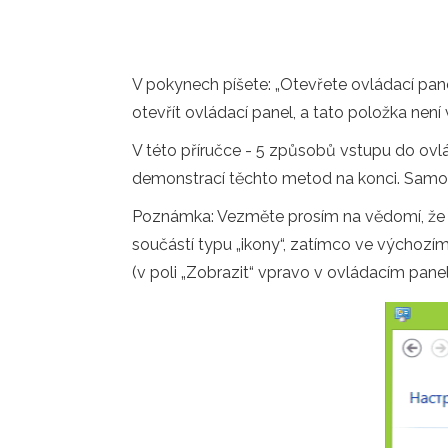
V pokynech píšete: „Otevřete ovládací pane
otevřít ovládací panel, a tato položka nen
V této příručce - 5 způsobů vstupu do ovl
demonstrací těchto metod na konci. Samost
Poznámka: Vezměte prosím na vědomí, že ve
součástí typu „ikony“, zatímco ve výchozím
(v poli „Zobrazit“ vpravo v ovládacím panel