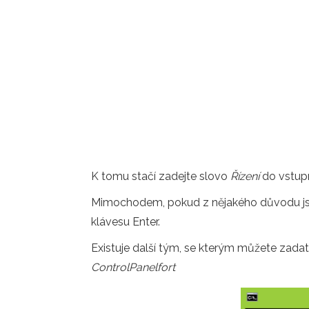
K tomu stačí zadejte slovo
Řízení
do vstupn
Mimochodem, pokud z nějakého důvodu jste
klávesu Enter.
Existuje další tým, se kterým můžete zada
ControlPanelfort