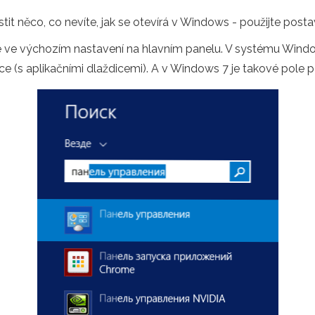
tit něco, co nevíte, jak se otevírá v Windows - použijte post
 ve výchozím nastavení na hlavním panelu. V systému Windo
e (s aplikačními dlaždicemi). A v Windows 7 je takové pole př