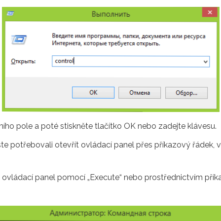
ího pole a poté stiskněte tlačítko OK nebo zadejte klávesu.
 potřebovali otevřít ovládací panel přes příkazový řádek,
t ovládací panel pomocí „Execute“ nebo prostřednictvím pří