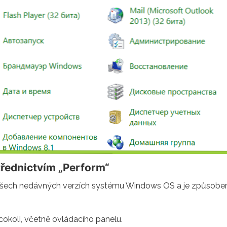
třednictvím „Perform“
všech nedávných verzích systému Windows OS a je způsobeno 
cokoli, včetně ovládacího panelu.