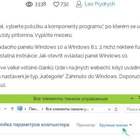
3338
732
Leo Frydrych
l, vyberte položku a komponenty programu“, po kterém se ukáž
í vždy přítomna. Vyplňte mezeru.
ádacího panelu Windows 10 a Windows 8.1, z nichž některé fu
atná instrukce: Jak otevřít ovládací panel Windows 10.
 velké většině článků (zde i na jiných webech), když uvádím
 nastavení je typ „kategorie“ Zahrnuto do Windows. Doporuču
u).