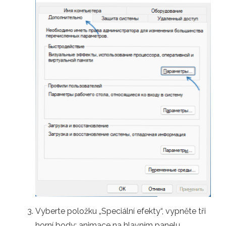
Vyberte položku „Speciální efekty“, vypněte tři
horní body: animace na hlavním panelu,