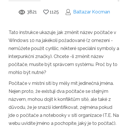
3821
1125
Baltazar Kocman
Tato instrukce ukazuje, jak změnit název počítače v
Windows 10 na jakékoli požadované (z omezení -
nemůžete použít cyrillic, některé speciální symboly a
interpunkční značky). Chcete -li změnit název
počítače, musíte být správcem systému. Proč by to
mohlo být nutné?
Počítače v místní síti by měly mít jedinečná jména.
Nejen proto, že existují dva počítače se stejným
názvem, mohou dojít k konfliktům sítě, ale také z
důvodu, že je snazší identifikovat, zejména pokud
jde o počítače a notebooky v síti organizace (T.E. Na
webu uvidíte jméno a pochopíte, jaký je to počítač).