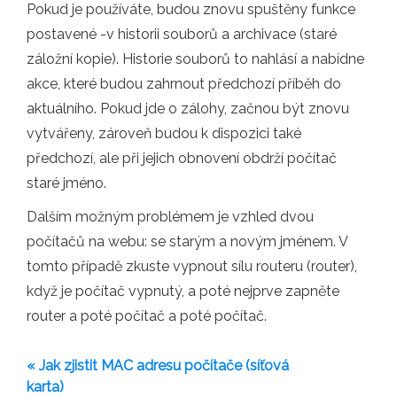
Pokud je používáte, budou znovu spuštěny funkce
postavené -v historii souborů a archivace (staré
záložní kopie). Historie souborů to nahlásí a nabídne
akce, které budou zahrnout předchozí příběh do
aktuálního. Pokud jde o zálohy, začnou být znovu
vytvářeny, zároveň budou k dispozici také
předchozí, ale při jejich obnovení obdrží počítač
staré jméno.
Dalším možným problémem je vzhled dvou
počítačů na webu: se starým a novým jménem. V
tomto případě zkuste vypnout sílu routeru (router),
když je počítač vypnutý, a poté nejprve zapněte
router a poté počítač a poté počítač.
« Jak zjistit MAC adresu počítače (síťová
karta)