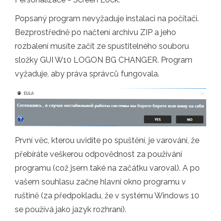
Popsaný program nevyžaduje instalaci na počítači.
Bezprostředně po načtení archivu ZIP a jeho
rozbalení musíte začít ze spustitelného souboru
složky GUI W10 LOGON BG CHANGER. Program
vyžaduje, aby práva správců fungovala.
První věc, kterou uvidíte po spuštění, je varování, že
přebíráte veškerou odpovědnost za používání
programu (což jsem také na začátku varoval). A po
vašem souhlasu začne hlavní okno programu v
ruštině (za předpokladu, že v systému Windows 10
se používá jako jazyk rozhraní).