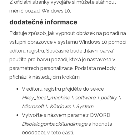
Z oficiální stránky vývojáře si můžete stáhnout
měnič pozadí Windows 10.
dodatečné informace
Existuje způsob, jak vypnout obrázek na pozadí na
vstupní obrazovce v systému Windows 10 pomocí
editoru registru. Současně bude „hlavní barva“
použita pro barvu pozadí, která je nastavena v
parametrech personalizace. Podstata metody
přichází k následujícím krokům:
V editoru registru přejděte do sekce
Hkey_local_machine \ software \ politiky \
Microsoft \ Windows \ System
Vytvořte s názvem parametr DWORD
DisblelogonbackRundimage
a hodnota
00000001 v této části.