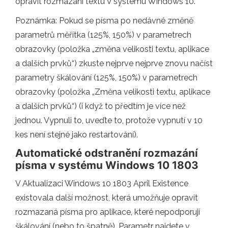
opravit rozmazání textu V systému Windows 10.
Poznámka: Pokud se písma po nedávné změně
parametrů měřítka (125%, 150%) v parametrech
obrazovky (položka „změna velikosti textu, aplikace
a dalších prvků“) zkuste nejprve nejprve znovu načíst
parametry škálování (125%, 150%) v parametrech
obrazovky (položka „Změna velikosti textu, aplikace
a dalších prvků“) (i když to předtím je více než
jednou. Vypnuli to, uveďte to, protože vypnutí v 10
kes není stejné jako restartování).
Automatické odstranění rozmazání
písma v systému Windows 10 1803
V Aktualizaci Windows 10 1803 April Existence
existovala další možnost, která umožňuje opravit
rozmazaná písma pro aplikace, které nepodporují
škálování (nebo to špatně). Parametr najdete v