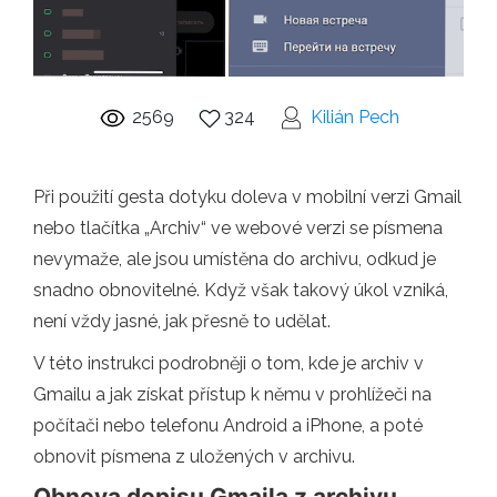
2569
324
Kilián Pech
Při použití gesta dotyku doleva v mobilní verzi Gmail
nebo tlačítka „Archiv“ ve webové verzi se písmena
nevymaže, ale jsou umístěna do archivu, odkud je
snadno obnovitelné. Když však takový úkol vzniká,
není vždy jasné, jak přesně to udělat.
V této instrukci podrobněji o tom, kde je archiv v
Gmailu a jak získat přístup k němu v prohlížeči na
počítači nebo telefonu Android a iPhone, a poté
obnovit písmena z uložených v archivu.
Obnova dopisu Gmaila z archivu