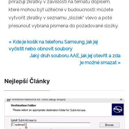
přiřazuji zkratky v závislosti na tématu dopisem,
které mohou být užitečné v budoucnosti: můžete
vytvořit zkratky v seznamu „složek“ vlevo a poté
přesunout vybraná písmena do požadované složky.
« Kde je košík na telefonu Samsung, jak jej
vyčistit nebo obnovit soubory
Jaký druh souboru AAE, jak jej otevřít a zda
je možné smazat »
Nejlepší Články