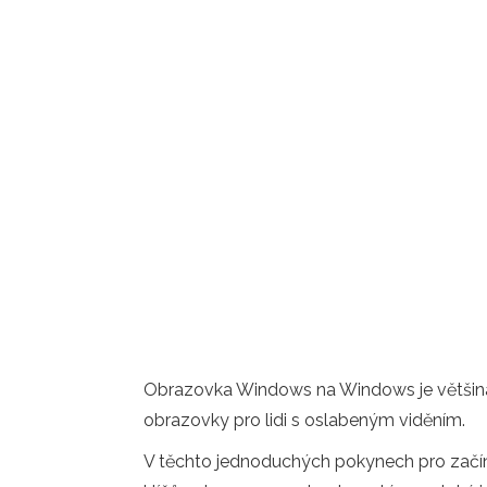
Obrazovka Windows na Windows je většina z
obrazovky pro lidi s oslabeným viděním.
V těchto jednoduchých pokynech pro začín