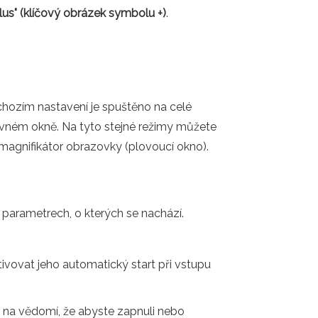
us" (klíčový obrázek symbolu +)
.
chozím nastavení je spuštěno na celé
ném okně. Na tyto stejné režimy můžete
agnifikátor obrazovky (plovoucí okno).
 parametrech, o kterých se nachází.
ovat jeho automatický start při vstupu
 na vědomí, že abyste zapnuli nebo