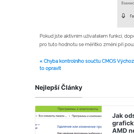
Pokud jste aktivním uživatelem funkcí, dop
pro tuto hodnotu se měřítko změní při použ
« Chyba kontrolního součtu CMOS Výchozí n
to opravit
Nejlepší Články
Jak od
grafick
AMD ne