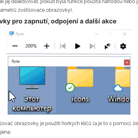
ak jej deaktivovat, pokud byla funkce použita náhodou nebo 
arametrů zvětšovače obrazovky).
ky pro zapnutí, odpojení a další akce
vač obrazovky, je použití horkých klíčů (a je to s pomocí, ž
jena: