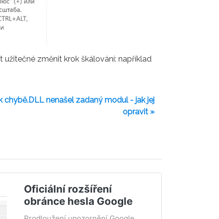
 užitečné změnit krok škálování: například
 k chybě.DLL nenašel zadaný modul - jak jej
opravit »
Oficiální rozšíření
obránce hesla Google
Prodloužení upozornění Google