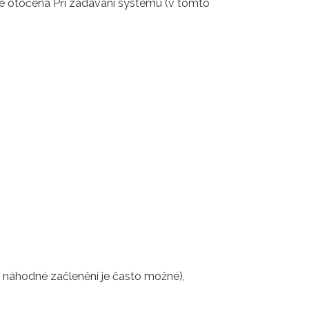
je otočena Při zadávání systému (v tomto
e náhodné začlenění je často možné),