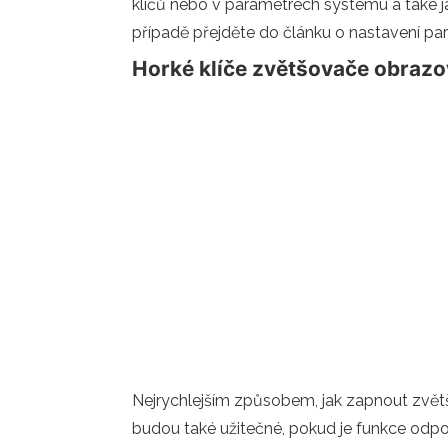
klíčů nebo v parametrech systému a také j
případě přejděte do článku o nastavení p
Horké klíče zvětšovače obrazov
Nejrychlejším způsobem, jak zapnout zvětšo
budou také užitečné, pokud je funkce odpo