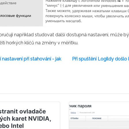
oručuji například studovat další dostupná nastavení, může být
ití horkých klíčů na změny v měřítku.
astavení při stahování - jak
Při spuštění Logildy došlo
stranit ovladače
ých karet NVIDIA,
bo Intel