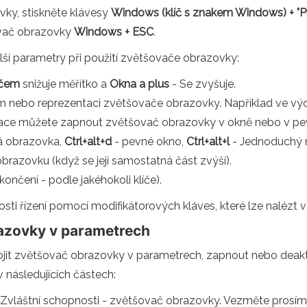
vky, stiskněte klávesy
Windows (klíč s znakem Windows) + "Pl
ovač obrazovky
Windows + ESC
.
ší parametry při použití zvětšovače obrazovky:
íčem
snižuje měřítko a
Okna a plus
- Se zvyšuje.
im nebo reprezentaci zvětšovače obrazovky. Například ve vý
ce můžete zapnout zvětšovač obrazovky v okně nebo v pev
á obrazovka,
Ctrl+alt+d
- pevné okno,
Ctrl+alt+l
- Jednoduchý m
razovku (když se její samostatná část zvýší).
ončení - podle jakéhokoli klíče).
i řízení pomocí modifikátorových kláves, které lze nalézt v
razovky v parametrech
t zvětšovač obrazovky v parametrech, zapnout nebo deaktiv
následujících částech:
Zvláštní schopnosti - zvětšovač obrazovky. Vezměte prosím