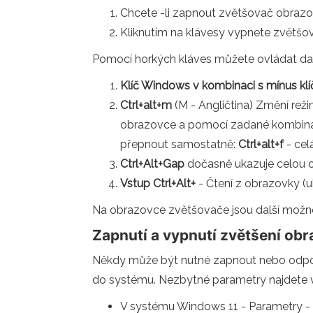
Chcete -li zapnout zvětšovač obrazo
Kliknutím na klávesy vypnete zvětš
Pomocí horkých kláves můžete ovládat dal
Klíč Windows v kombinaci s mínus kl
Ctrl+alt+m
(M - Angličtina) Změní rež
obrazovce a pomocí zadané kombina
přepnout samostatně:
Ctrl+alt+f
- cel
Ctrl+Alt+Gap
dočasně ukazuje celou ob
Vstup Ctrl+Alt+
- Čtení z obrazovky (uk
Na obrazovce zvětšovače jsou další možnost
Zapnutí a vypnutí zvětšení ob
Někdy může být nutné zapnout nebo odpoji
do systému. Nezbytné parametry najdete v 
V systému Windows 11 - Parametry - 