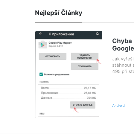
Nejlepší Články
Chyba 
Google
Jak vyřeš
stáhnout 
495 při st
Android