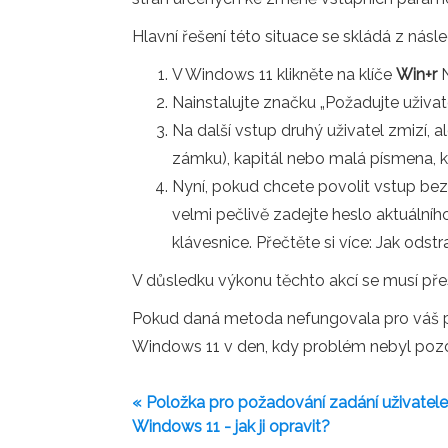
Hlavní řešení této situace se skládá z násl
V Windows 11 klikněte na klíče
Win+r
N
Nainstalujte značku „Požadujte uživate
Na další vstup druhý uživatel zmizí,
zámku), kapitál nebo malá písmena, kt
Nyní, pokud chcete povolit vstup bez 
velmi pečlivě zadejte heslo aktuálníh
klávesnice. Přečtěte si více: Jak ods
V důsledku výkonu těchto akcí se musí pře
Pokud daná metoda nefungovala pro váš př
Windows 11 v den, kdy problém nebyl pozor
« Položka pro požadování zadání uživatele
Windows 11 - jak ji opravit?