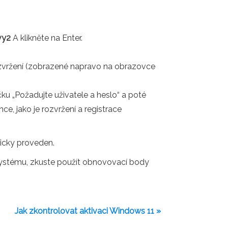
vy2
A klikněte na Enter.
rozvržení (zobrazené napravo na obrazovce
čku „Požadujte uživatele a heslo“ a poté
e, jako je rozvržení a registrace
ticky proveden.
systému, zkuste použít obnovovací body
Jak zkontrolovat aktivaci Windows 11 »