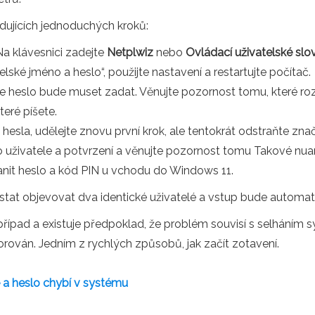
edujících jednoduchých kroků:
a klávesnici zadejte
Netplwiz
nebo
Ovládací uživatelské slo
lské jméno a heslo“, použijte nastavení a restartujte počítač.
 ale heslo bude muset zadat. Věnujte pozornost tomu, které 
eré píšete.
hesla, udělejte znovu první krok, ale tentokrát odstraňte zna
o uživatele a potvrzení a věnujte pozornost tomu Takové nuanc
tranit heslo a kód PIN u vchodu do Windows 11.
stat objevovat dva identické uživatelé a vstup bude automa
ípad a existuje předpoklad, že problém souvisí s selháním 
ován. Jedním z rychlých způsobů, jak začít zotavení.
 a heslo chybí v systému