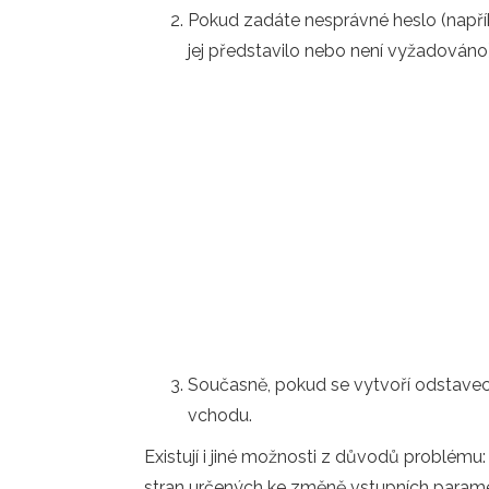
Pokud zadáte nesprávné heslo (např
jej představilo nebo není vyžadován
Současně, pokud se vytvoří odstave
vchodu.
Existují i ​​jiné možnosti z důvodů problém
stran určených ke změně vstupních parame