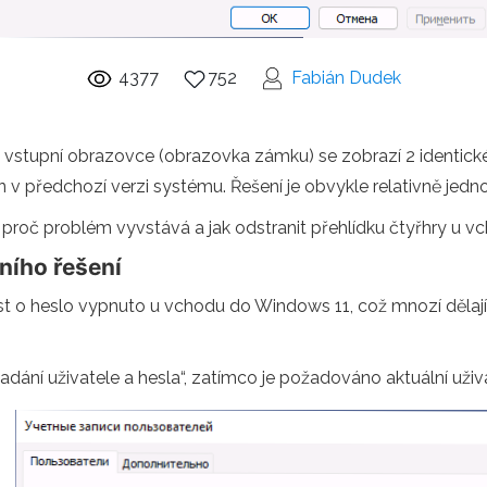
4377
752
Fabián Dudek
 vstupní obrazovce (obrazovka zámku) se zobrazí 2 identické
n v předchozí verzi systému. Řešení je obvykle relativně jed
roč problém vyvstává a jak odstranit přehlídku čtyřhry u 
ního řešení
 o heslo vypnuto u vchodu do Windows 11, což mnozí dělají 
adání uživatele a hesla“, zatímco je požadováno aktuální uživ