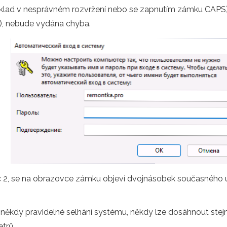
íklad v nesprávném rozvržení nebo se zapnutím zámku CAPS)
o), nebude vydána chyba.
c 2, se na obrazovce zámku objeví dvojnásobek současného 
u: někdy pravidelné selhání systému, někdy lze dosáhnout stejn
trů.