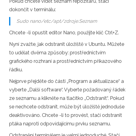
Pokud chcete vidět seznam repozitářů, stačí
dokončit v terminálu:
Sudo nano/etc/apt/zdroje.Seznam
Chcete -li opustit editor Nano, použijte klíč Ctrl+Z.
Nyní zvažte, jak odstranit úložiště v Ubuntu. Můžete
to udělat dvěma způsoby: prostřednictvím
grafického rozhraní a prostřednictvím příkazového
řádku.
Nejprve přejděte do části „Program a aktualizace“ a
vyberte „Další software“. Vyberte požadovaný řádek
ze seznamu a klikněte na tlačítko „Odstranit“. Pokud
se nechcete odstranit, může být úložiště jednoduše
deaktivováno. Chcete -li to provést, stačí odstranit
ptáka naproti odpovídajícímu prvku seznamu.
Odstranění terminálem je velmi jednoduché. Stačí