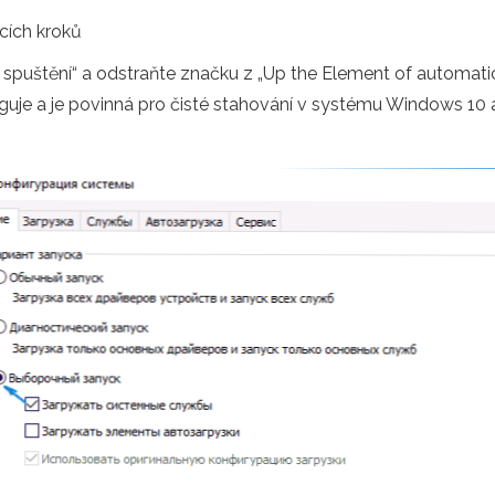
cích kroků
í spuštění“ a odstraňte značku z „Up the Element of automa
uje a je povinná pro čisté stahování v systému Windows 10 a 8