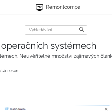
Remontcompa
 a operačních systémech
stémech. Neuvěřitelné množství zajímavých člán
čítání oken