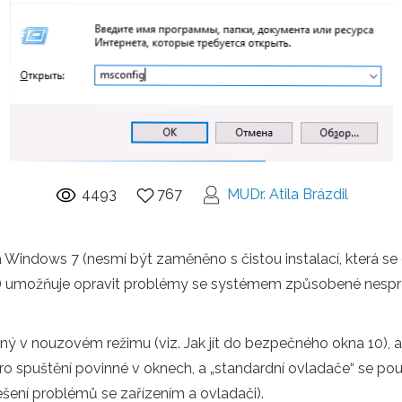
4493
767
MUDr. Atila Brázdil
 Windows 7 (nesmí být zaměněno s čistou instalací, která se 
) umožňuje opravit problémy se systémem způsobené nespr
 v nouzovém režimu (viz. Jak jít do bezpečného okna 10), al
o spuštění povinné v oknech, a „standardní ovladače“ se použ
řešení problémů se zařízením a ovladači).