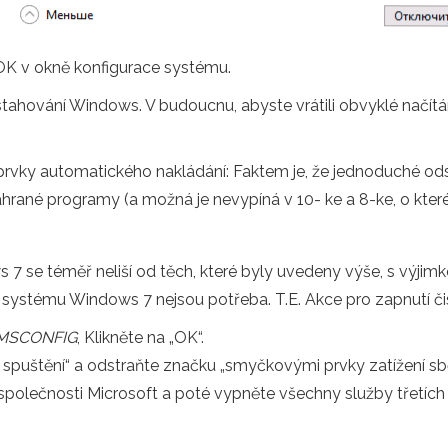
 OK v okně konfigurace systému.
 stahování Windows. V budoucnu, abyste vrátili obvyklé načít
rvky automatického nakládání: Faktem je, že jednoduché od
rané programy (a možná je nevypíná v 10- ke a 8-ke, o kterém
 7 se téměř neliší od těch, které byly uvedeny výše, s výjim
systému Windows 7 nejsou potřeba. T.E. Akce pro zapnutí čis
MSCONFIG
, Klikněte na „OK“.
 spuštění“ a odstraňte značku „smyčkovými prvky zatížení sbě
společnosti Microsoft a poté vypněte všechny služby třetích 