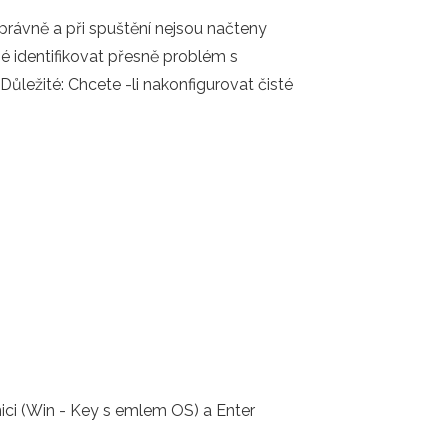
právně a při spuštění nejsou načteny
é identifikovat přesně problém s
ůležité: Chcete -li nakonfigurovat čisté
ici (Win - Key s emlem OS) a Enter