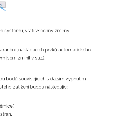
ání systému, vrátí všechny změny
stranění „nakládacích prvků automatického
 jsem zmínil v str.1).
kou bodů souvisejících s dalším vypnutím
tého zatížení budou následující:
rnice“.
stran.