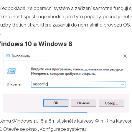
předpokládá, že operační systém a zařízení samotné fungují s
o možnost spuštění je vhodná pro tyto případy, pokud je nutn
by třetích stran, které zasahují do normálního provozu OS. D
.
 Windows 10 a Windows 8
ému Windows 10, 8 a 8.1, stiskněte klávesy Win+R na klávesn
K. Otevře se okno „Konfigurace systému“.