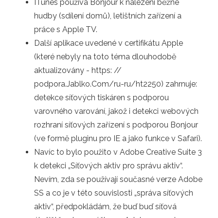
ITunes používá Bonjour k nalezení běžné
hudby (sdílení domů), letištních zařízení a
práce s Apple TV.
Další aplikace uvedené v certifikátu Apple
(které nebyly na toto téma dlouhodobě
aktualizovány - https: //
podpora.Jablko.Com/ru-ru/ht2250) zahrnuje:
detekce síťových tiskáren s podporou
varovného varování, jakož i detekci webových
rozhraní síťových zařízení s podporou Bonjour
(ve formě pluginu pro IE a jako funkce v Safari).
Navíc to bylo použito v Adobe Creative Suite 3
k detekci „Síťových aktiv pro správu aktiv“.
Nevím, zda se používají současné verze Adobe
SS a co je v této souvislosti „správa síťových
aktiv“, předpokládám, že buď buď síťová