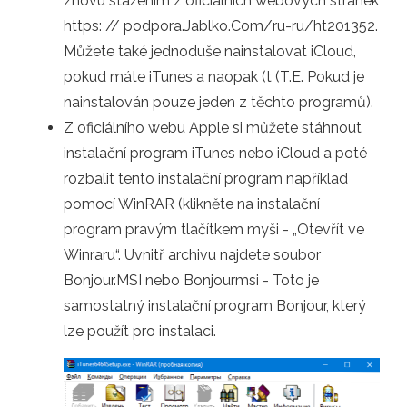
znovu stažením z oficiálních webových stránek
https: // podpora.Jablko.Com/ru-ru/ht201352.
Můžete také jednoduše nainstalovat iCloud,
pokud máte iTunes a naopak (t (T.E. Pokud je
nainstalován pouze jeden z těchto programů).
Z oficiálního webu Apple si můžete stáhnout
instalační program iTunes nebo iCloud a poté
rozbalit tento instalační program například
pomocí WinRAR (klikněte na instalační
program pravým tlačítkem myši - „Otevřít ve
Winraru“. Uvnitř archivu najdete soubor
Bonjour.MSI nebo Bonjourmsi - Toto je
samostatný instalační program Bonjour, který
lze použít pro instalaci.