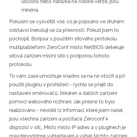
úložiště nebo narážka na Adobe verze, jsou
míněna.
Pokusím se vysvětlit vše, co je popsáno ve druhém
odstavci (nerušuji se za přesnost). Pokud jsem to
pochopil, Bonjour s použitím síťového protokolu
multiplableform ZeroConf místo NetBIOS detekuje
síťová zařízení místní sítě s podporou tohoto
protokolu.
To vám zase umožňuje snadno se na ně otočit a při
použití pluginu v prohlížeči - rychle se přejít do
nastavení směrovačů, tiskáren a dalších zařízení
pomocí webového rozhraní. Jak přesně to bylo
realizováno - neviděl (z informací, které jsem našel,
jsou všechna zařízení a počítače Zeroconf k
dispozici v síti_.Místo místo IP adres a v pluginech je
pravděpodobně vyhledávání a výběr těchto zařízení