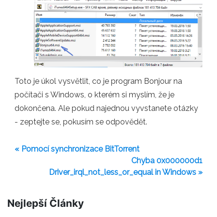
Toto je úkol vysvětlit, co je program Bonjour na
počítači s Windows, o kterém si myslím, že je
dokončena. Ale pokud najednou vyvstanete otázky
- zeptejte se, pokusím se odpovědět.
« Pomocí synchronizace BitTorrent
Chyba 0x000000d1
Driver_irql_not_less_or_equal in Windows »
Nejlepší Články