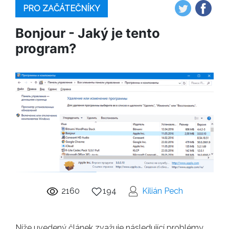
PRO ZAČÁTEČNÍKY
Bonjour - Jaký je tento
program?
2160
194
Kilián Pech
Níže uvedený článek zvažuje následující problémy