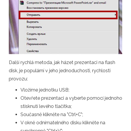
Další rychlá metoda, jak házet prezentaci na flash
disk, je populární v jeho jednoduchosti, rychlosti
provozu:
Vložíme jednotku USB;
Otevřete prezentaci a vyberte pomocí jednoho
stisknutí levého tlačítka;
Současně klikněte na "Ctrl+C";
V okně odnímatelného disku klikněte na
synchronně "Ctrl+V";