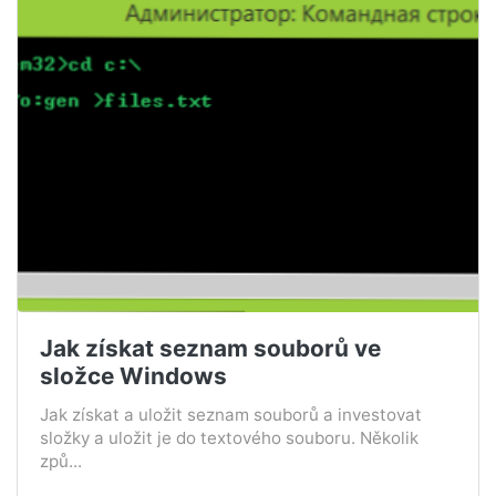
Jak získat seznam souborů ve
složce Windows
Jak získat a uložit seznam souborů a investovat
složky a uložit je do textového souboru. Několik
způ...