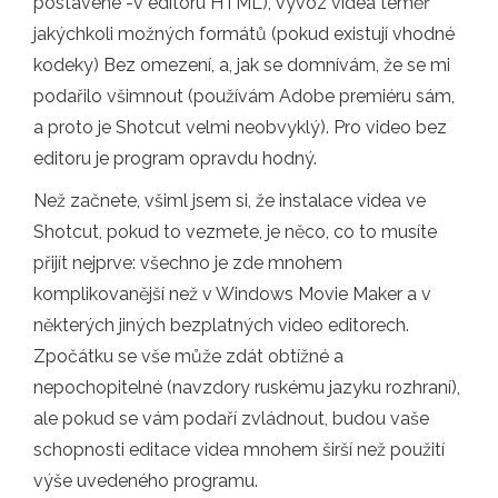
postavené -v editoru HTML), vývoz videa téměř
jakýchkoli možných formátů (pokud existují vhodné
kodeky) Bez omezení, a, jak se domnívám, že se mi
podařilo všimnout (používám Adobe premiéru sám,
a proto je Shotcut velmi neobvyklý). Pro video bez
editoru je program opravdu hodný.
Než začnete, všiml jsem si, že instalace videa ve
Shotcut, pokud to vezmete, je něco, co to musíte
přijít nejprve: všechno je zde mnohem
komplikovanější než v Windows Movie Maker a v
některých jiných bezplatných video editorech.
Zpočátku se vše může zdát obtížné a
nepochopitelné (navzdory ruskému jazyku rozhraní),
ale pokud se vám podaří zvládnout, budou vaše
schopnosti editace videa mnohem širší než použití
výše uvedeného programu.