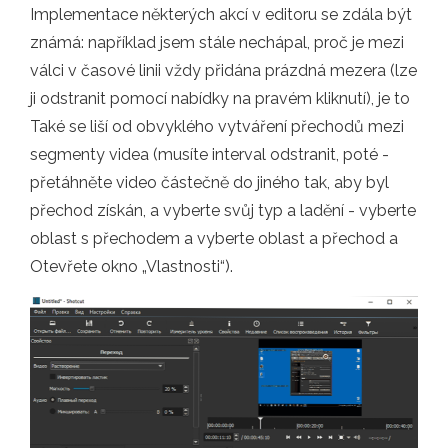
Implementace některých akcí v editoru se zdála být
známá: například jsem stále nechápal, proč je mezi
válci v časové linii vždy přidána prázdná mezera (lze
ji odstranit pomocí nabídky na pravém kliknutí), je to
Také se liší od obvyklého vytváření přechodů mezi
segmenty videa (musíte interval odstranit, poté -
přetáhněte video částečně do jiného tak, aby byl
přechod získán, a vyberte svůj typ a ladění - vyberte
oblast s přechodem a vyberte oblast a přechod a
Otevřete okno „Vlastnosti“).