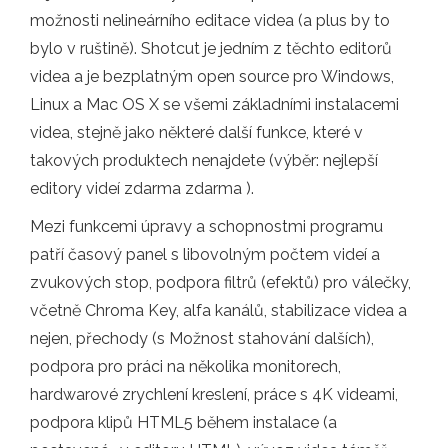
možnosti nelineárního editace videa (a plus by to
bylo v ruštině). Shotcut je jedním z těchto editorů
videa a je bezplatným open source pro Windows,
Linux a Mac OS X se všemi základními instalacemi
videa, stejně jako některé další funkce, které v
takových produktech nenajdete (výběr: nejlepší
editory videí zdarma zdarma ).
Mezi funkcemi úpravy a schopnostmi programu
patří časový panel s libovolným počtem videí a
zvukových stop, podpora filtrů (efektů) pro válečky,
včetně Chroma Key, alfa kanálů, stabilizace videa a
nejen, přechody (s Možnost stahování dalších),
podpora pro práci na několika monitorech,
hardwarové zrychlení kreslení, práce s 4K videami,
podpora klipů HTML5 během instalace (a