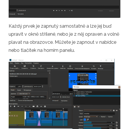
Každý prvek je zapnutý samostatně a lze jej buď
upravit v okně střílené, nebo je z něj opraven a volně
plavat na obrazovce. Můžete je zapnout v nabídce
nebo tlačítek na horním panelu.