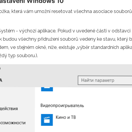
nastavení Windows 10
ožka, která vám umožní resetovat všechna asociace souborů 
- Systém - výchozí aplikace. Pokud v uvedené části v odstavc
pak budou všechny přidružení souborů vedeny ke stavu, který b
 ve stejném okně, níže, existuje „výběr standardních aplika
dý typ souboru.).