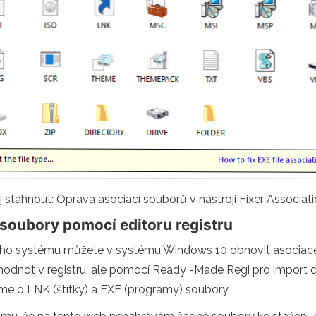
 stáhnout: Oprava asociací souborů v nástroji Fixer Associati
 soubory pomocí editoru registru
čního systému můžete v systému Windows 10 obnovit asocia
 hodnot v registru, ale pomocí Ready -Made Regi pro import do
íme o LNK (štítky) a EXE (programy) soubory.