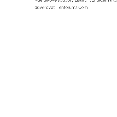
Kde takové soubory získat? Vzhledem k tom
důvěřovat: Tenforums.Com