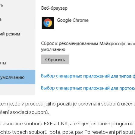
em je, že v procesu jejího použití je porovnání souborů určen
šení asociací souborů.
 asociace souborů EXE a LNK, ale nejen přidáním programu pr
ěchto typech souborů, poté, poté, pak Po resetování při spu