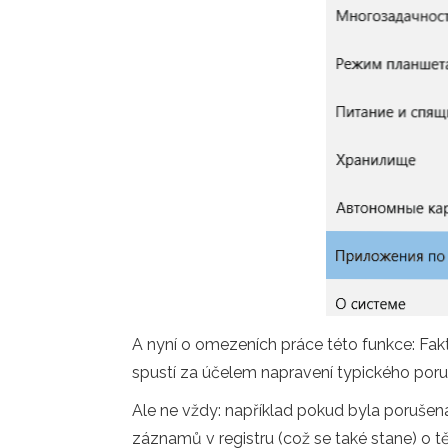
A nyní o omezeních práce této funkce: Fakt
spustí za účelem napravení typického poru
Ale ne vždy: například pokud byla porušena
záznamů v registru (což se také stane) o t