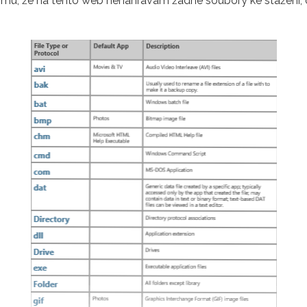
u, že na tento web nenahrávám žádné soubory ke stažení, do