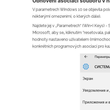
Obnovení asociací souborů v 
V parametrech Windows 10 se objevila pol
některými omezeními, o kterých dále).
Najdete jej v „Parametrech“ (Win+I Keys) 
Microsoft, aby se„ kliknutím “resetovala, 
hodnoty nastaveno uživatelem (mimochodem,
konkrétních programových asociací pro kaž