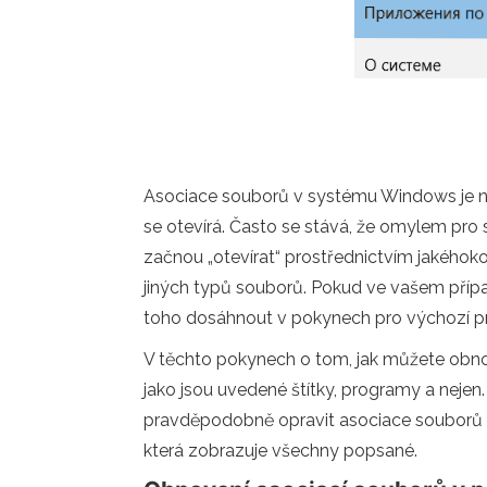
Asociace souborů v systému Windows je
se otevírá. Často se stává, že omylem pro
začnou „otevírat“ prostřednictvím jakéhok
jiných typů souborů. Pokud ve vašem přípa
toho dosáhnout v pokynech pro výchozí 
V těchto pokynech o tom, jak můžete obn
jako jsou uvedené štítky, programy a nej
pravděpodobně opravit asociace souborů m
která zobrazuje všechny popsané.