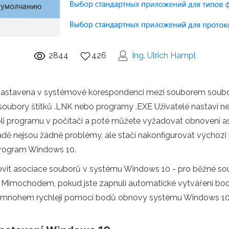
2844
426
Ing. Ulrich Hampl
 nastavena v systémové korespondenci mezi souborem sou
 soubory štítků .LNK nebo programy .EXE Uživatelé nastaví ne
oli programu v počítači a poté můžete vyžadovat obnovení a
dě nejsou žádné problémy, ale stačí nakonfigurovat výchozí
program Windows 10.
ovit asociace souborů v systému Windows 10 - pro běžné so
en. Mimochodem, pokud jste zapnuli automatické vytváření 
nohem rychleji pomocí bodů obnovy systému Windows 10. Na