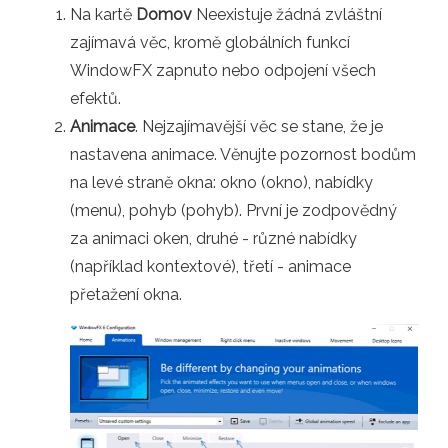
Na kartě
Domov
Neexistuje žádná zvláštní
zajímavá věc, kromě globálních funkcí
WindowFX zapnuto nebo odpojení všech
efektů.
Animace
. Nejzajímavější věc se stane, že je
nastavena animace. Věnujte pozornost bodům
na levé straně okna: okno (okno), nabídky
(menu), pohyb (pohyb). První je zodpovědný
za animaci oken, druhé - různé nabídky
(například kontextové), třetí - animace
přetažení okna.