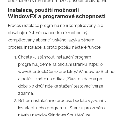
obeznámen s tématem, může způsobit překvapení.
Instalace, použití možností
WindowFX a programové schopnosti
Proces instalace programu není komplikovaný, ale
obsahuje některé nuance, které mohou být
komplikovány absencí ruského jazyka během
procesu instalace, a proto popíšu některé funkce:
Chcete -li stáhnout instalační program
programu, jdeme na oficiální stránku https: //
www.Stardock.Com/produkty/Windowfx/Stáhnou
a poté klikněte na odkaz „Zkuste zdarma po
dobu 30 dnů“ níže ke stažení testovací verze
zdarma.
Během instalačního procesu budete vyzváni k
instalaci jiného programu - Start10 pro změnu
návrhu nabídky Windows Spuštění lze