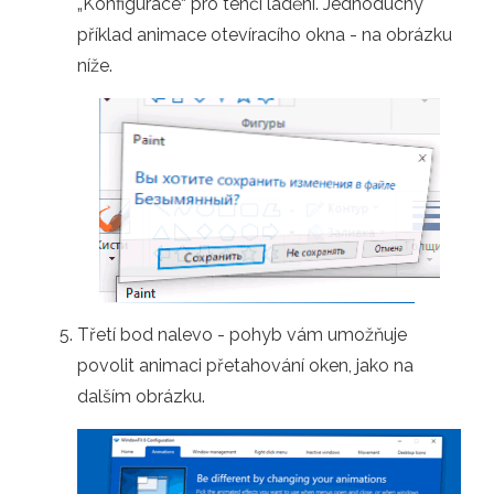
„Konfigurace“ pro tenčí ladění. Jednoduchý
příklad animace otevíracího okna - na obrázku
níže.
Třetí bod nalevo - pohyb vám umožňuje
povolit animaci přetahování oken, jako na
dalším obrázku.