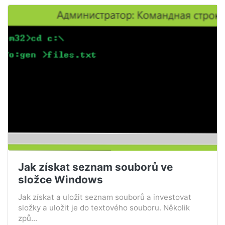
Jak získat seznam souborů ve
složce Windows
Jak získat a uložit seznam souborů a investovat
složky a uložit je do textového souboru. Několik
způ...