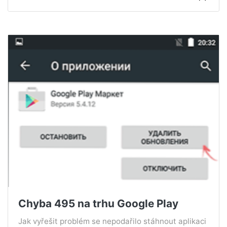
Chyba 495 na trhu Google Play
Jak vyřešit problém se nepodařilo stáhnout aplikaci